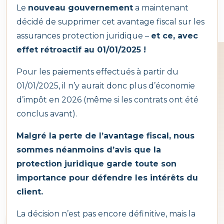
Le
nouveau gouvernement
a maintenant
sur votre ordinateur, tablette ou GSM.
décidé de supprimer cet avantage fiscal sur les
AXA Assistance
0032 2 550 05 55
Les avantages:
assurances protection juridique –
et ce, avec
effet rétroactif au 01/01/2025 !
AG
Ayez une vue global de tous vos dossiers liés 
0800 55 505
Pour les paiements effectués à partir du
Assistance(Belgien)
notre bureau d’assurances. Consultez vos
01/01/2025, il n’y aurait donc plus d’économie
contrats et suivez la gestion de vos sinistres.
d’impôt en 2026 (même si les contrats ont été
AG Assistance(vom
conclus avant).
0032 78 055 505
Signez vos contrats simplement et en toute
Ausland)
Malgré la perte de l’avantage fiscal, nous
sécurité sans avoir à vous déplacer chez nous
sommes néanmoins d’avis que la
protection juridique garde toute son
Le Foyer Assistance
0032 2 533 78 43
Avertissez-nous de tout dégât et joignez des
importance pour défendre les intérêts du
documents ou des photos à votre déclaration
client.
L'Ardenne
de sinistre.
La décision n’est pas encore définitive, mais la
Prévoyante
0032 2 552 51 89