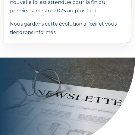
nouvelle loi est attendue pour la fin du
Assistance
Contactez-nous via l’outil si vous avez la
premier semestre 2025 au plus tard.
moindre question.
Nous gardons cette évolution à l’œil et vous
Baloise Assistance
0032 3 870 95 70
tiendrons informés.
APP STORE
Card Stop
0032 78 170 170
GOOGLE PLAY
Carglass
0032 80 01 66 16
MY BROKER
Weber Autoglas
0032 87 33 18 66
Eupen