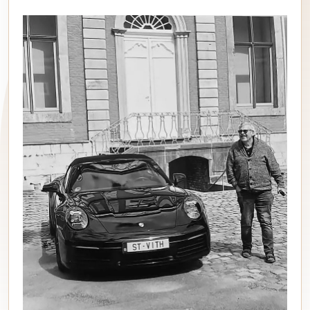
Baloise Assistance
0032 3 870 95 70
APP STORE
Card Stop
0032 78 170 170
GOOGLE PLAY
Carglass
0032 80 01 66 16
MY BROKER
Weber Autoglas
0032 87 33 18 66
Eupen