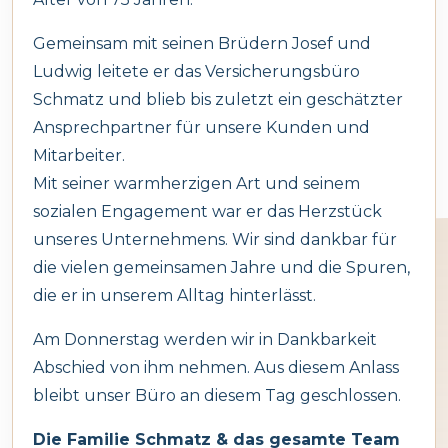
Die Vorzüge:
Gemeinsam mit seinen Brüdern Josef und
AG
Mobilität
: Überprüfen der Versicherungsakt
Ludwig leitete er das Versicherungsbüro
0800 55 505
Assistance(Belgien)
Schmatz und blieb bis zuletzt ein geschätzter
von egal welchem Ort, Schadensfall
Ansprechpartner für unsere Kunden und
nachschauen, Nachricht senden, Vertrag
Mitarbeiter.
ändern,…
AG Assistance(vom
Mit seiner warmherzigen Art und seinem
0032 78 055 505
Ausland)
sozialen Engagement war er das Herzstück
Erleichterung
: Schadensfall melden, Fotos
unseres Unternehmens. Wir sind dankbar für
schicken, Adressenwechsel mitteilen,
die vielen gemeinsamen Jahre und die Spuren,
Le Foyer Assistance
0032 2 533 78 43
die er in unserem Alltag hinterlässt.
zusätzliche Deckung anfragen,…
Am Donnerstag werden wir in Dankbarkeit
L'Ardenne
Multi-Versicherungsnehmer
: Schauen Sie
Abschied von ihm nehmen. Aus diesem Anlass
Prévoyante
0032 2 552 51 89
Ihr persönliches Versicherungsdossier, sowie
bleibt unser Büro an diesem Tag geschlossen.
Assistance
das Ihrer Firma nach.
Die Familie Schmatz & das gesamte Team