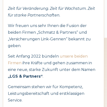
Die Vorzüge:
Zeit für Veränderung. Zeit für Wachstum. Zeit
für starke Partnerschaften.
AG
Mobilität
: Überprüfen der Versicherungsakt
0800 55 505
Assistance(Belgien)
von egal welchem Ort, Schadensfall
Wir freuen uns sehr Ihnen die Fusion der
beiden Firmen „Schmatz & Partners“ und
nachschauen, Nachricht senden, Vertrag
„Versicherungen Link-Gennen“ bekannt zu
ändern,…
AG Assistance(vom
0032 78 055 505
geben.
Ausland)
Erleichterung
: Schadensfall melden, Fotos
Seit Anfang 2022 bündeln
unsere beiden
Firmen
ihre Kräfte und gehen zusammen in
schicken, Adressenwechsel mitteilen,
Le Foyer Assistance
0032 2 533 78 43
eine neue, starke Zukunft unter dem Namen
zusätzliche Deckung anfragen,…
„LGS & Partners“
.
L'Ardenne
Gemeinsam stehen wir für Kompetenz,
Multi-Versicherungsnehmer
: Schauen Sie
Prévoyante
0032 2 552 51 89
Leistungsbereitschaft und erstklassigen
Ihr persönliches Versicherungsdossier, sowie
Assistance
Service.
das Ihrer Firma nach.