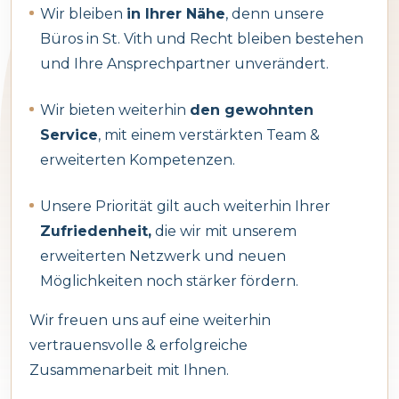
Wir bleiben
in Ihrer Nähe
, denn unsere
Baloise Assistance
0032 3 870 95 70
Büros in St. Vith und Recht bleiben bestehen
APP STORE
und Ihre Ansprechpartner unverändert.
Card Stop
0032 78 170 170
Wir bieten weiterhin
den gewohnten
GOOGLE PLAY
Service
, mit einem verstärkten Team &
erweiterten Kompetenzen.
Carglass
0032 80 01 66 16
MY BROKER
Unsere Priorität gilt auch weiterhin Ihrer
Weber Autoglas
Zufriedenheit,
die wir mit unserem
0032 87 33 18 66
erweiterten Netzwerk und neuen
Eupen
Möglichkeiten noch stärker fördern.
Wir freuen uns auf eine weiterhin
vertrauensvolle & erfolgreiche
Zusammenarbeit mit Ihnen.